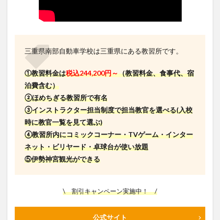
三重県南部自動車学校は三重県にある教習所です。
①教習料金は
税込244,200円～
（教習料金、食事代、宿
泊費含む）
②ほめちぎる教習所で有名
③インストラクター担当制度で担当教官を選べる(入校
時に教官一覧を見て選ぶ)
④教習所内にコミックコーナー・TVゲーム・インター
ネット・ビリヤード・卓球台が使い放題
⑤伊勢神宮観光ができる
\ 割引キャンペーン実施中！ /
公式サイト