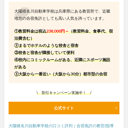
大陽猪名川自動車学校は兵庫県にある教習所で、近畿
地方の合宿免許としても高い人気を誇っています。
①教習料金は税込
238,000円～
（教習料金、食事代、宿
泊費含む）
②まるでホテルのような校舎と宿舎
③校舎と宿舎が隣接していて便利
④校内にコミックルームがある、近隣にスポーツ施設
がある
⑤大阪から一番近い（大阪から30分）都市型の合宿
\ 割引キャンペーン実施中！ /
公式サイト
大陽猪名川自動車学校の口コミ評判｜合宿免許の教官(指導