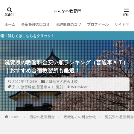
ホーム
合宿免許の口コミ
免許取得のコツ
プロフィール
サイトマッ
ちらをクリック！
滋賀県の教習料金安い順ランキング（普通車ＡＴ）
｜おすすめ合宿教習所も厳選！
2022年4月24日
近畿地方の料金比較
安い
,
教習料金
,
普通車ＡＴ
,
滋賀
8603view
HOME
通学の教習料金
近畿地方の料金比較
滋賀県の教習料金