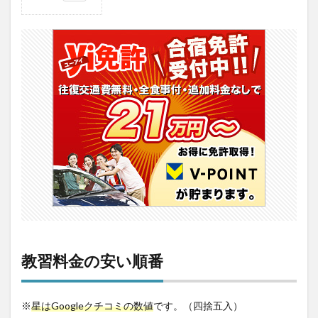
1
教習
料金
の安
い順
番
2
滋賀
から
出発
｜お
すす
めの
安い
合宿
教習
所
2.1
教習料金の安い順番
1．大
陽猪
名川
自動
※
星はGoogleクチコミの数値
です。（四捨五入）
車学