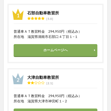
校
2.2
石部自動車教習所
2．京
5.0
都峰
山ド
ライ
普通車ＡＴ教習料金 294,950円（税込み）
ビン
所在地 滋賀県湖南市石部口４丁目１−１
グス
クー
ル
ホームページへ
2.3
3．三
重県
南部
自動
大津自動車教習所
車学
校
2.1
3
まと
普通車ＡＴ教習料金 294,950円（税込み）
め
所在地 滋賀県大津市神宮町１−２