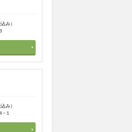
税込み）
３
税込み）
４−１