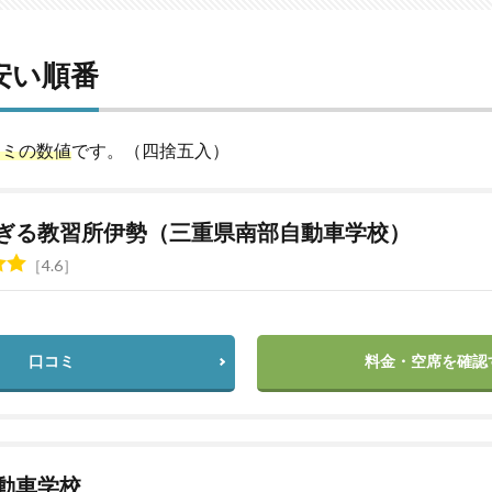
安い順番
コミの数値
です。（四捨五入）
ぎる教習所伊勢（三重県南部自動車学校）
4.6
口コミ
料金・空席を確認
動車学校