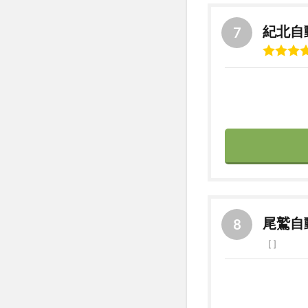
紀北自
尾鷲自