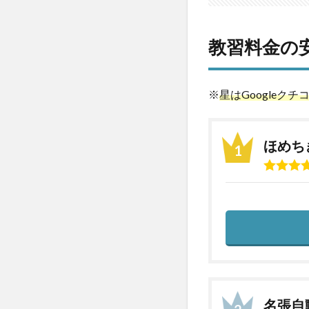
か
ら
出
教習料金の
発
｜
お
す
※
星はGoogleクチ
す
め
の
ほめち
安
い
合
宿
教
習
所
2.1
1．三
重県
名張自
南部