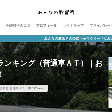
免許取得のコツ
プロフィール
サイトマップ
プライバシー
みんなの教習所の公式キャラクター「なみまる」のライン
ランキング（普通車ＡＴ）｜お
！
習料金
,
普通車ＡＴ
597view