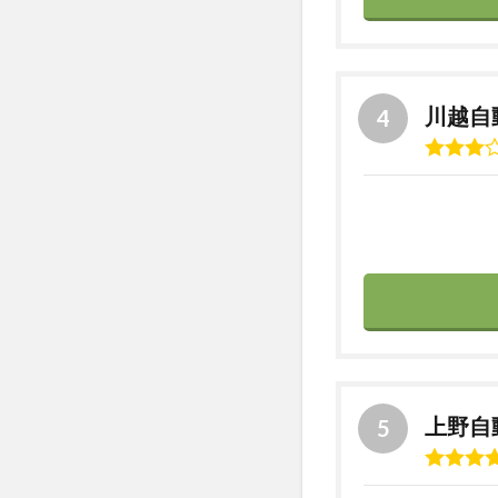
3
ま
と
め
川越自
上野自