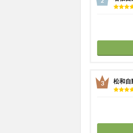
自動
車学
校
2.2
2．大
陽猪
名川
自動
車学
校
2.3
松和自
3．京
都峰
山ド
ライ
ビン
グス
クー
ル