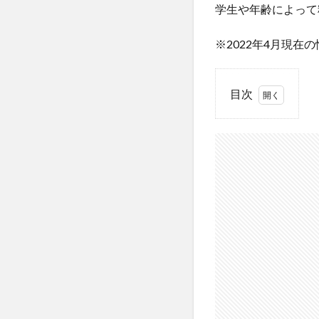
学生や年齢によって
※2022年4月現在
目次
1
教
習
料
金
の
安
い
順
番
2
三
重