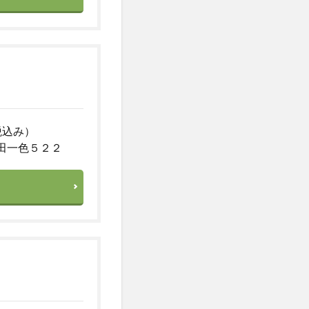
税込み）
田一色５２２