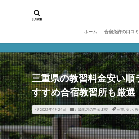
ホーム
合宿免許の口コミ
三重県の教習料金安い順
すすめ合宿教習所も厳選
2022年4月24日
近畿地方の料金比較
三重
,
安い
,
教