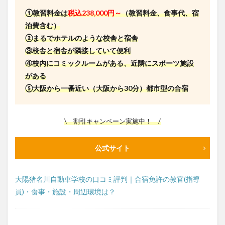
①教習料金は
税込238,000円～
（教習料金、食事代、宿
泊費含む）
②まるでホテルのような校舎と宿舎
③校舎と宿舎が隣接していて便利
④校内にコミックルームがある、近隣にスポーツ施設
がある
⑤大阪から一番近い（大阪から30分）都市型の合宿
\ 割引キャンペーン実施中！ /
公式サイト
大陽猪名川自動車学校の口コミ評判｜合宿免許の教官(指導
員)・食事・施設・周辺環境は？