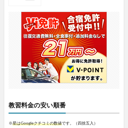
1
教習
料金
の安
い順
番
2
三重
から
出発
｜お
すす
めの
安い
合宿
教習
所
2.1
教習料金の安い順番
1．三
重県
南部
自動
※
星はGoogleクチコミの数値
です。（四捨五入）
車学