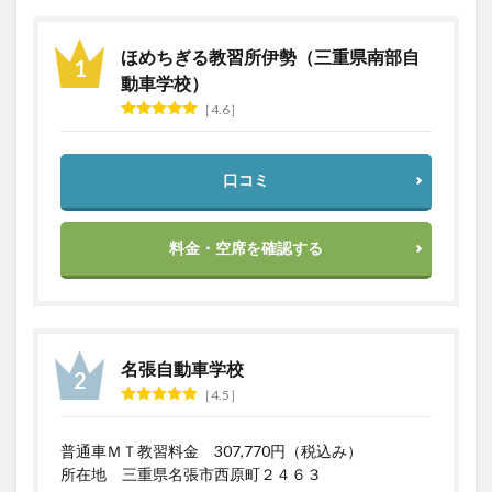
校
2.2
ほめちぎる教習所伊勢（三重県南部自
2．大
動車学校）
陽猪
4.6
名川
自動
車学
校
口コミ
2.3
3．京
都峰
料金・空席を確認する
山ド
ライ
ビン
グス
クー
ル
名張自動車学校
4.5
3
まと
め
普通車ＭＴ教習料金 307,770円（税込み）
所在地 三重県名張市西原町２４６３