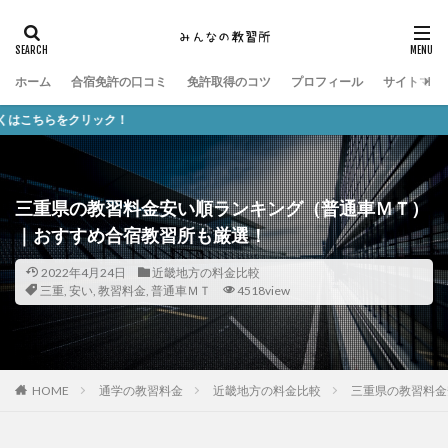
ホーム
合宿免許の口コミ
免許取得のコツ
プロフィール
サイトマッ
！
三重県の教習料金安い順ランキング（普通車ＭＴ）
｜おすすめ合宿教習所も厳選！
2022年4月24日
近畿地方の料金比較
三重
,
安い
,
教習料金
,
普通車ＭＴ
4518view
HOME
通学の教習料金
近畿地方の料金比較
三重県の教習料金