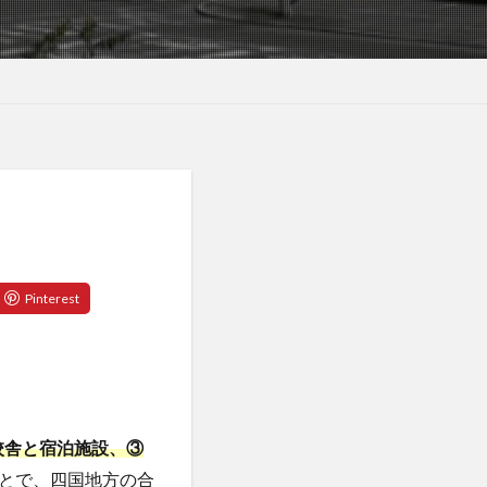
校舎と宿泊施設、③
とで、四国地方の合