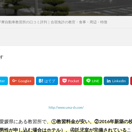
宇摩自動車教習所の口コミ評判｜合宿免許の教官・食事・周辺・特徴
す
http://www.uma-ds.com/
愛媛県にある教習所で
、
①教習料金が安い、②2016年新築の
男性が申し込む場合はホテル）、④託児室が完備されている
こ