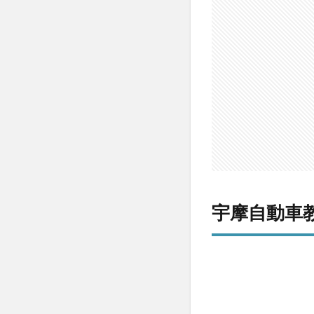
車教
習所
の基
本情
報・
周辺
環境
2
【評
判】
宇摩
自動
車教
宇摩自動車
習所
の口
コミ
3
宇
摩
自