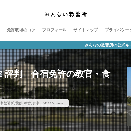
免許取得のコツ
プロフィール
サイトマップ
プライバシー
みんなの教習所の公式キャラクター「な
ミ評判｜合宿免許の教官・食
車教習所
,
愛媛
,
教官
,
食事
1163view