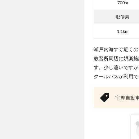
自
700m
動
車
郵便局
教
習
1.1km
所
の
食
瀬戸内海すぐ近くの
事
教習所周辺に娯楽施
(食
堂)
す。少し遠いですが
の
クールバスが利用で
口
コ
ミ
宇摩自動
評
判
5
まと
め：
教