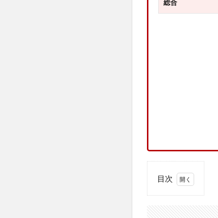
総合
目次
1
宇摩
自動