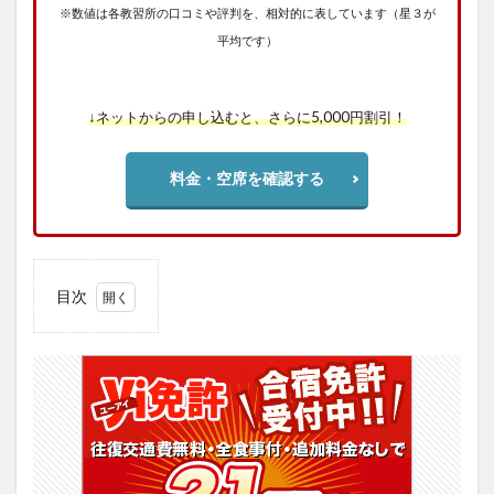
※数値は各教習所の口コミや評判を、相対的に表しています（星３が
平均です）
↓ネットからの申し込むと、さらに5,000円割引！
料金・空席を確認する
目次
1
【評
判】
観音
寺自
動車
学校
生活
の良