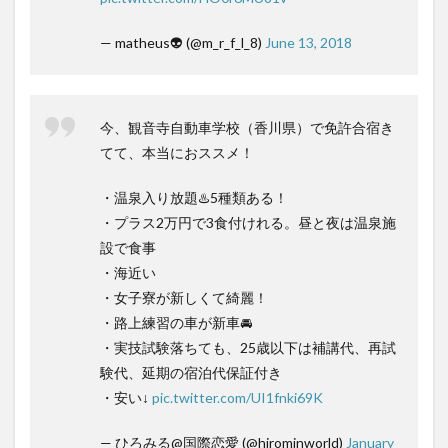
— matheus👽 (@m_r_f_l_8)
June 13, 2018
今、観音寺自動車学校（香川県）で免許合宿き
てて、本当におススメ！
・温泉入り放題♨️5種類ある！
・プラス2万円で3食付けれる。昼と夜は温泉施
設で食事
・海近い
・女子寮が新しくて綺麗！
・路上練習の車が新車🚘
・実技試験落ちても、25歳以下は補講代、再試
験代、延期の宿泊代保証付き
・安い↓
pic.twitter.com/UI1fnki69K
— ひろみる@国際恋愛 (@hirominworld)
January