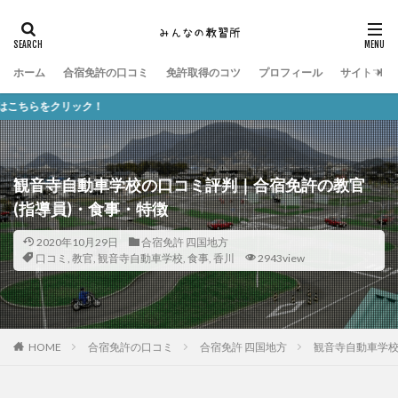
ホーム
合宿免許の口コミ
免許取得のコツ
プロフィール
サイトマッ
ック！
観音寺自動車学校の口コミ評判｜合宿免許の教官
(指導員)・食事・特徴
2020年10月29日
合宿免許 四国地方
口コミ
,
教官
,
観音寺自動車学校
,
食事
,
香川
2943view
HOME
合宿免許の口コミ
合宿免許 四国地方
観音寺自動車学校