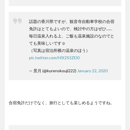
の口
コミ
評判
話題の香川県ですが、観音寺自動車学校の合宿
4
観音
免許はとてもよいので、検討中の方はぜひ……
寺自
毎日温泉入れる上、ご飯も温泉施設のなのでと
動車
ても美味しいです☺️
学校
の食
（写真は宿泊所横の温泉のほう）
事に
pic.twitter.com/H0I2S3ZEl0
つい
ての
口コ
— 景月 (@kurenokouji222)
January 22, 2020
ミ評
判
5
まと
め！
合宿免許だけでなく、旅行としても楽しめるようですね。
田舎
で評
判も
良い
超人