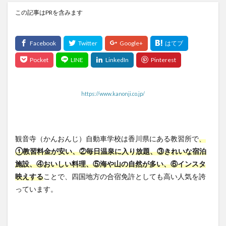
この記事はPRを含みます
https://www.kanonji.co.jp/
観音寺（かんおんじ）自動車学校は香川県にある教習所で
、
①教習料金が安い、②
毎日温泉に入り放題、③きれいな宿泊
施設、④おいしい料理、⑤海や山の自然が多い、⑥インスタ
映えする
ことで、四国地方の合宿免許としても高い人気を誇
っています。