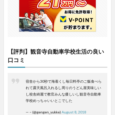
い口
コミ
2
【評
判】
観音
寺自
動車
学校
生活
【評判】観音寺自動車学校生活の良い
の悪
い口
口コミ
コミ
3
観音
寺自
宿舎から30秒で海着くし毎日料亭のご飯食べら
動車
れて露天風呂入れるし周りのうどん屋美味しい
学校
の教
し校舎綺麗で教官みんな優しいし観音寺自動車
官
学校めっちゃいいとこでした
(指
導
— – (@gengen_yukke)
August 8, 2018
員)