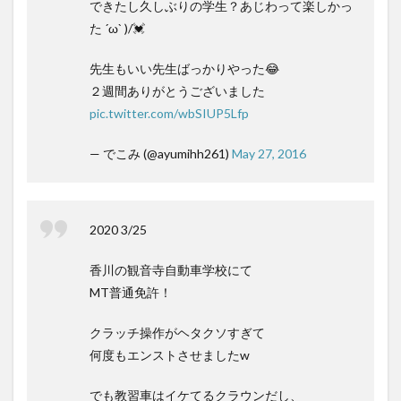
できたし久しぶりの学生？あじわって楽しかっ
た ´ω` )/💓
先生もいい先生ばっかりやった😂
２週間ありがとうございました
pic.twitter.com/wbSIUP5Lfp
— でこみ (@ayumihh261)
May 27, 2016
2020 3/25
香川の観音寺自動車学校にて
MT普通免許！
クラッチ操作がヘタクソすぎて
何度もエンストさせましたw
でも教習車はイケてるクラウンだし、