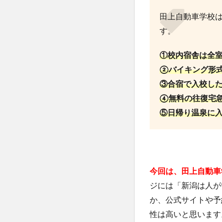
田上自動車学校
す。
①校内宿舎は全
②バイキング形式
③合宿で入校した
④無料の往復宅急
⑤日帰り温泉に
今回は、田上自動車
ジには「新潟は人が
か、公式サイトや予
性は高いと思います