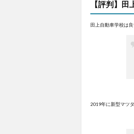
【評判】田
田
上
自
田上自動車学校は良
動
車
学
校
の
食
事
の
口
コ
ミ
評
判
2019年に新型マ
6
田
上
自