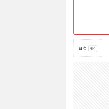
目次
1
田上
自動
車学
校の
基本
情
報・
周辺
環境