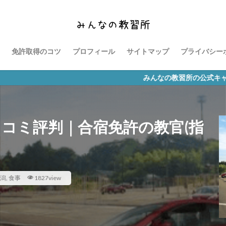
免許取得のコツ
プロフィール
サイトマップ
プライバシー
みんなの教習所の公式キャラクター「なみ
口コミ評判｜合宿免許の教官(指
潟
,
食事
1827view