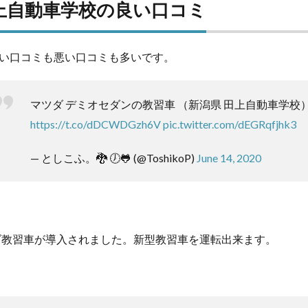
上自動車学校の良い口コミ
い口コミも悪い口コミも多いです。
マツダ デミオセダンの教習車 （新潟県 田上自動車学校
https://t.co/dDCWDGzh6V
pic.twitter.com/dEGRqfjhk3
— としこふ。🐉 🕖🐸 (@ToshikoP)
June 14, 2020
ツダ教習車が導入されました。新型教習車を運転出来ます。