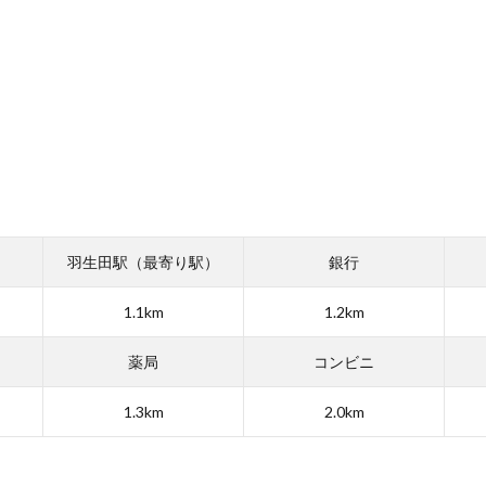
羽生田駅（最寄り駅）
銀行
1.1km
1.2km
薬局
コンビニ
1.3km
2.0km