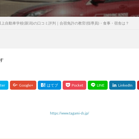
田上自動車学校(新潟)の口コミ評判｜合宿免許の教官(指導員)・食事・宿舎は？
す
https://www.tagami-ds.jp/