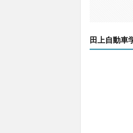
2
【評
判】
田上
自動
車学
田上自動車
校の
良い
口コ
ミ
3
【評
判】
田上
自動
車学
校の
悪い
口コ
ミ