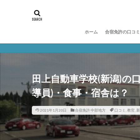
ホーム
合宿免許の口コミ
田上自動車学校(新潟)の
導員)・食事・宿舎は？
2021年1月20日
合宿免許 中部地方
口コミ
,
教官
,
新