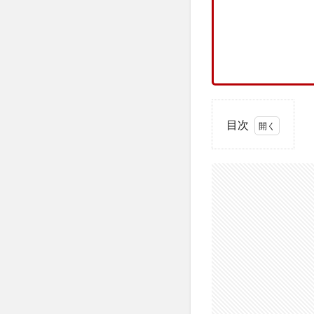
目次
1
中越
自動
車学
校の
基本
情
報・
周辺
環境
2