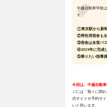
中越自動車学校
す。
①東京駅から新幹
②男性用宿舎も女
③宿舎は全室バス
④2019年に完
⑤乗りたい指導
今回は、中越自動車
ジには「我々に関わ
式サイトや予約サイ
いと思います。