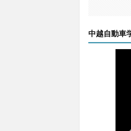
【評
判】
中越
自動
車学
中越自動車
校の
良い
口コ
ミ
3
【評
判】
中越
自動
車学
校の
悪い
口コ
ミ
4