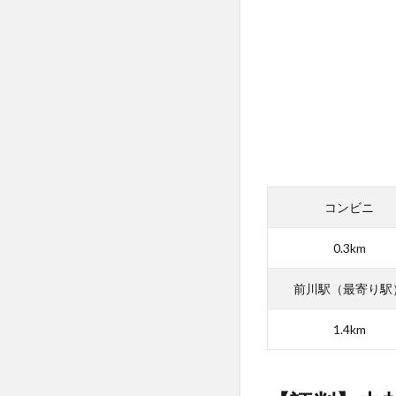
越
自
動
車
学
校
の
食
事
(ご
飯)
コンビニ
の
口
0.3km
コ
ミ
前川駅（最寄り駅
評
判
1.4km
6
中
越