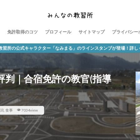
免許取得のコツ
プロフィール
サイトマップ
プライバシー
ャラクター「なみまる」のラインスタンプが登場！詳しくはこちらをク
評判｜合宿免許の教官(指導
潟
,
食事
7034view