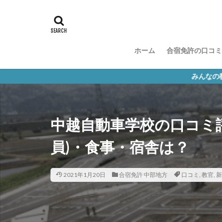
ホーム
合宿免許の口コミ
みんなの教習所の公式キ
中越自動車学校の口コミ
員)・食事・宿舎は？
2021年1月20日
合宿免許 中部地方
口コミ
,
教官
,
新