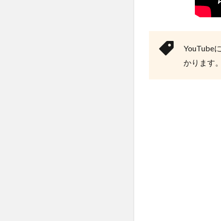
中
越
自
動
車
YouTu
学
かります
校
の
教
官
(指
導
員)
の
口
コ
ミ
評
判
5
中