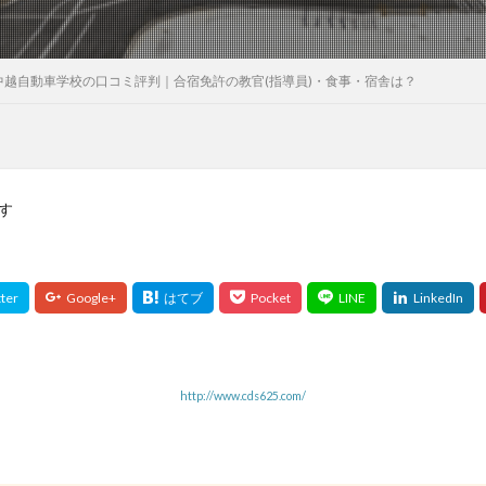
中越自動車学校の口コミ評判｜合宿免許の教官(指導員)・食事・宿舎は？
す
http://www.cds625.com/