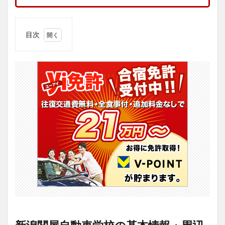
目次
1
新潟
関屋
自動
車学
校の
基本
情
報・
周辺
環境
2
【評
判】
新潟
関屋
自動
車学
校の