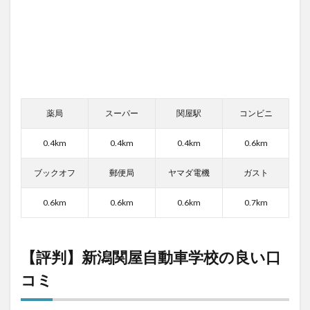
(寮)
の口
コミ
評判
7
まと
め：
新潟
関屋
薬局
スーパー
関屋駅
コンビニ
自動
車学
0.4km
0.4km
0.4km
0.6km
校の
口コ
ブックオフ
郵便局
ヤマダ電機
ガスト
ミは
良
い！
0.6km
0.6km
0.6km
0.7km
【評判】新潟関屋自動車学校の良い口
コミ