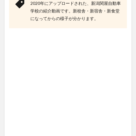
員)
2020年にアップロードされた、新潟関屋自動車
の口
学校の紹介動画です。新校舎・新宿舎・新食堂
コミ
評判
になってからの様子が分かります。
5
新潟
関屋
自動
車学
校の
食事
(ご
飯)
の口
コミ
評判
6
新潟
関屋
自動
車学
校の
宿舎