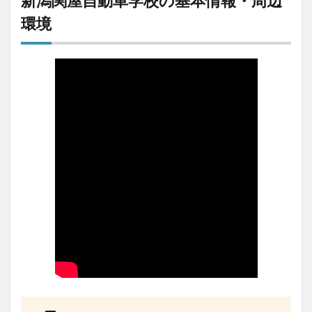
新潟関屋自動車学校の基本情報・周辺
良い
口コ
環境
ミ
3
【評
判】
新潟
関屋
自動
車学
校の
悪い
口コ
ミ
4
新潟
関屋
自動
車学
校の
教官
(指
導