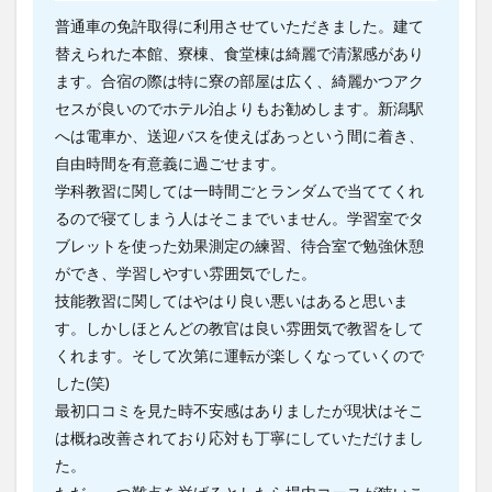
普通車の免許取得に利用させていただきました。建て
替えられた本館、寮棟、食堂棟は綺麗で清潔感があり
ます。合宿の際は特に寮の部屋は広く、綺麗かつアク
セスが良いのでホテル泊よりもお勧めします。新潟駅
へは電車か、送迎バスを使えばあっという間に着き、
自由時間を有意義に過ごせます。
学科教習に関しては一時間ごとランダムで当ててくれ
るので寝てしまう人はそこまでいません。学習室でタ
ブレットを使った効果測定の練習、待合室で勉強休憩
ができ、学習しやすい雰囲気でした。
技能教習に関してはやはり良い悪いはあると思いま
す。しかしほとんどの教官は良い雰囲気で教習をして
くれます。そして次第に運転が楽しくなっていくので
した(笑)
最初口コミを見た時不安感はありましたが現状はそこ
は概ね改善されており応対も丁寧にしていただけまし
た。