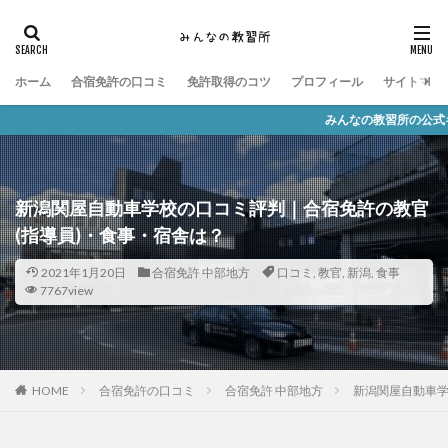
ホーム
合宿免許の口コミ
免許取得のコツ
プロフィール
サイトマッ
みんなの教習所の公式キャラクター「な
新潟関屋自動車学校の口コミ評判｜合宿免許の教官
(指導員)・食事・宿舎は？
2021年1月20日
合宿免許 中部地方
口コミ
,
教官
,
新潟
,
食事
7767view
HOME
合宿免許の口コミ
合宿免許 中部地方
新潟関屋自動車学