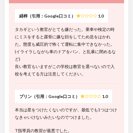
緋梓（引用：Google口コミ）
1.0
タカギという教官がとても嫌だった。乗車や検定の時
にミスをすると露骨に嫌な顔をしてため息をはかれ
た。態度も威圧的で怖くて運転に集中できなかった。
(イライラしながら車のドアをバン、と乱暴に閉めるな
ど)
良い教官もいますがこの学校は教官を選べないので入
校を考えてる方は注意してください。
プリン（引用：Google口コミ）
1.0
本当は星をつけたくないのですが、最低でも1つはつけ
なきゃいけないみたいなのでつけました。
T指導員の教習が最悪でした。