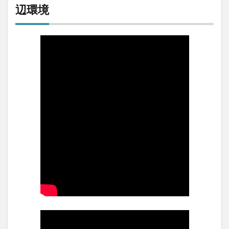
い口
辺環境
コミ
3
【評
判】
すそ
の中
央自
動車
学校
の悪
い口
コミ
4
すそ
の中
央自
動車
学校
の教
官
(指
導