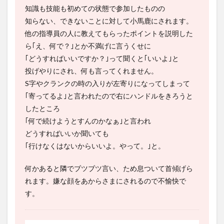
知識も技能も初めての状態で参加したものの
知らない、できないことに対して小馬鹿にされます。
他の指導員の人に教えてもらったポイントを説明した
ら｢え、何で？｣とか不満げに言うくせに
｢どうすればいいですか？｣って聞くと｢いいよ｣と
投げやりにされ、何も言ってくれません。
S字やクランクの時の入りが左寄りになってしまって
｢寄ってるよ｣と言われたので右にハンドルをきろうと
したところ
｢何で続けようとすんのかなぁ｣と言われ
どうすればいいか聞いても
｢行けなくはないからいいよ。やって。｣と。
何かあると隣でブツブツ言い、ため息ついて首傾げら
れます。嫌な顔をあからさまにされるので不愉快で
す。