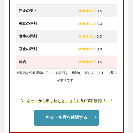
料金の安さ
3.5
教官の評判
3.0
食事の評判
3.5
宿舎の評判
3.0
総合
3.5
※数値は各教習所の口コミや評判を、相対的に表しています。（星３
が平均です）
\ ネットから申し込むと、さらに5,000円割引！ /
料金・空席を確認する