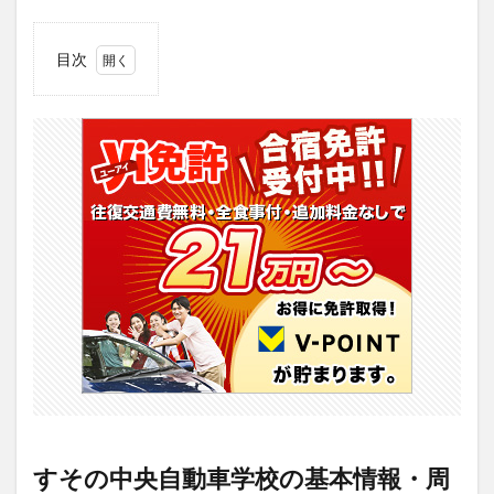
目次
1
すそ
の中
央自
動車
学校
の基
本情
報・
周辺
環境
2
【評
判】
すそ
の中
央自
動車
学校
すその中央自動車学校の基本情報・周
の良