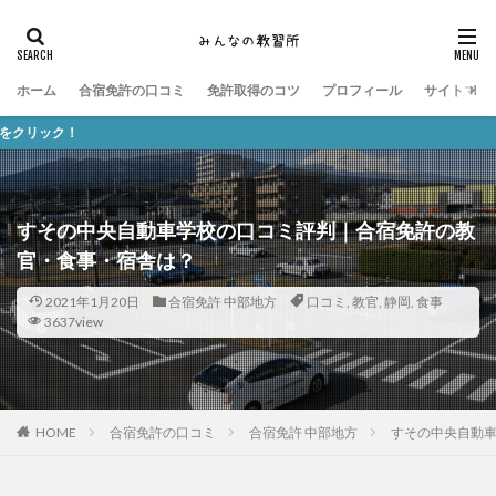
ホーム
合宿免許の口コミ
免許取得のコツ
プロフィール
サイトマッ
みんなの
すその中央自動車学校の口コミ評判｜合宿免許の教
官・食事・宿舎は？
2021年1月20日
合宿免許 中部地方
口コミ
,
教官
,
静岡
,
食事
3637view
HOME
合宿免許の口コミ
合宿免許 中部地方
すその中央自動