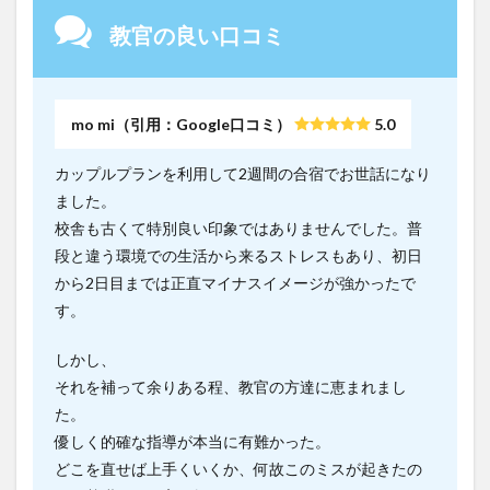
教官の良い口コミ
mo mi（引用：Google口コミ）
5.0
カップルプランを利用して2週間の合宿でお世話になり
ました。
校舎も古くて特別良い印象ではありませんでした。普
段と違う環境での生活から来るストレスもあり、初日
から2日目までは正直マイナスイメージが強かったで
す。
しかし、
それを補って余りある程、教官の方達に恵まれまし
た。
優しく的確な指導が本当に有難かった。
どこを直せば上手くいくか、何故このミスが起きたの