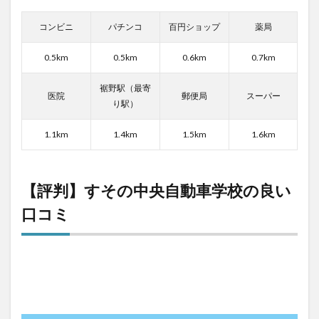
コンビニ
パチンコ
百円ショップ
薬局
0.5km
0.5km
0.6km
0.7km
裾野駅（最寄
医院
郵便局
スーパー
り駅）
1.1km
1.4km
1.5km
1.6km
【評判】すその中央自動車学校の良い
口コミ