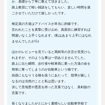
か、基礎から丁寧に教えて頂きました。
路上教習にて軽い雑談をしてもらい、楽しい時間を過
ごさせていただけて嬉しかったです。
検定員の方達はアドバイスが本当に的確です。
言われたことを真摯に受け止め、真面目に練習すれば
間違いなく上手くなれます。(私はあまり上手にはなれ
ませんでしたが💦)
ほかのレビューを見ていると罵倒等の文言が見受けら
れますが、そのような事は一切ありませんでした。
路上に出た瞬間、歩行者や軽車両に乗った方達の命を
簡単に奪ってしまうのが自動車という物です。
凶器にもなりうる物を扱うにあたって、指導が厳しく
なるのは当然のことと私は思います。
決して意地悪や悪意を持った言葉ではなく、真剣故の
言葉です。
長くなりましたがとにかく素晴らしい自動車学校で