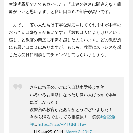
生達皆親切でとても良かった」「上達の速さは間違えなく籠
原がいいと思います」と良い口コミの割合が高いです。
一方で、「若い人たちは丁寧な対応をしてくれますが中年の
おっさんは嫌な人が多いです」「教官は人によりけりという
感じ」と教官の態度に不満を感じた人もいます。どの教習所
にも悪い口コミはありますが、もしも、教官にストレスを感
じたら受付に相談してチェンジしてもらいましょう。
さらば埼玉のかごはら自動車学校よ笑笑
いろいろお世話になったし良い人ばっかで本当
に楽しかった！！
教習所の教官がたありがとうございました！
今から帰るでまってろ相模原！！笑笑
#合宿免
許
…
https://t.co/HZTUNht1gy
— H.S (@r25_0511)
March 3, 2017