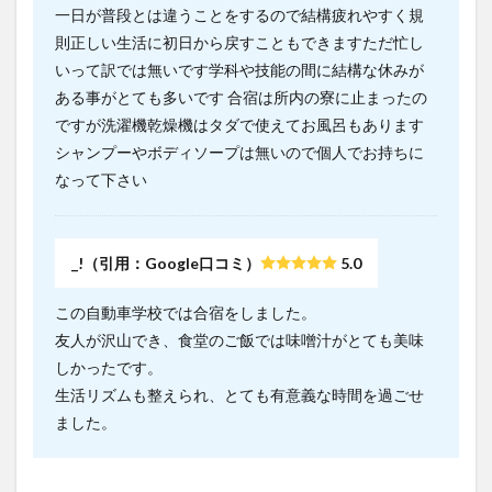
一日が普段とは違うことをするので結構疲れやすく規
則正しい生活に初日から戻すこともできますただ忙し
いって訳では無いです学科や技能の間に結構な休みが
ある事がとても多いです 合宿は所内の寮に止まったの
ですが洗濯機乾燥機はタダで使えてお風呂もあります
シャンプーやボディソープは無いので個人でお持ちに
なって下さい
_!（引用：Google口コミ）
5.0
この自動車学校では合宿をしました。
友人が沢山でき、食堂のご飯では味噌汁がとても美味
しかったです。
生活リズムも整えられ、とても有意義な時間を過ごせ
ました。