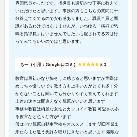
雰囲気良かったです。指導員も適切かつ丁寧に教えて
いただけたと思います。事務の方もこちらの質問に十
分答えてくてるので安心感ありました。職員全員と面
識があるわけではありませんが、いわゆる「横柄で怒
鳴る指導員」はいませんでした。心配されてる方は行
ってみてもいいのではと思います。
ちー（引用：Google口コミ）
5.0
教官は最初かなり怖そうに感じると思いますが実際は
めっちゃ優しいです教え方も上手い方がとても多く分
からないことは聞いても分かりやすく答えてくれます
上達の速さは間違えなく籠原がいいと思います
事務や教官は綺麗な女性とカッコイイ教官 可愛さのあ
る教官など色々な方がいます
僕はぜひ籠原自動車学校をオススメします 明日卒業出
来たらまた違う免許を取りにきたいと思います 素敵な