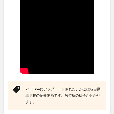
判】
かご
はら
自動
車学
校の
悪い
口コ
ミ
4
かご
はら
自動
車学
校の
教官
(指
導
員)
YouTubeにアップロードされた、かごはら自動
の口
車学校の紹介動画です。教習所の様子が分かり
コミ
評判
ます。
5