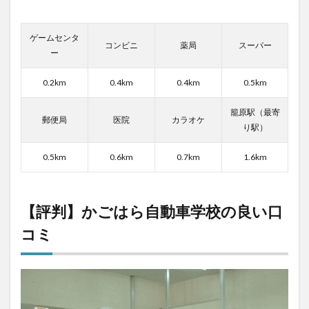
自動
車学
校の
ゲームセンタ
コンビニ
薬局
スーパー
口コ
ー
ミは
良い
0.2km
0.4km
0.4km
0.5km
籠原駅（最寄
郵便局
医院
カラオケ
り駅）
0.5km
0.6km
0.7km
1.6km
【評判】かごはら自動車学校の良い口
コミ