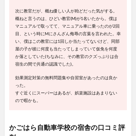
次に教官だが、概ね優しい人が殆どだった気がする。
概ねと言うのは、ひどい教官(M)が1名いたから。僕は
マニュアルで取ってて、マニュアル車に乗ったのが2回
目、という時にMにさんざん侮辱の言葉を言われた。幸
い、僕はこの教官には1回しか当たってないけど、同部
屋の子が彼に何度も当たってしまっていて仮免を何度
か落としていた(ちなみに、その教官のクズっぷりは合
宿生の間で共通の認識でした)。
効果測定対策の無料問題集や自習室があったのは良か
った。
すぐ近くにスーパーはあるが、娯楽施設はあまりない
ので暇かも。
かごはら自動車学校の宿舎の口コミ評