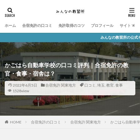
ホーム
合宿免許の口コミ
免許取得のコツ
プロフィール
サイトマッ
みんなの教習所の公式キャラクター「なみまる
かごはら自動車学校の口コミ評判｜合宿免許の教
官・食事・宿舎は？
2022年6月5日
合宿免許 関東地方
口コミ
,
埼玉
,
教官
,
食事
1528view
HOME
合宿免許の口コミ
合宿免許 関東地方
かごはら自動車