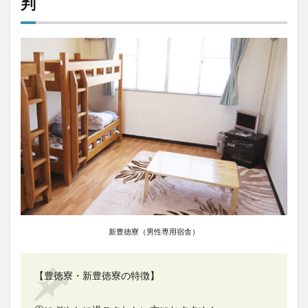
判
新豊徳寮（男性専用宿舎）
【豊徳寮・新豊徳寮の特徴】