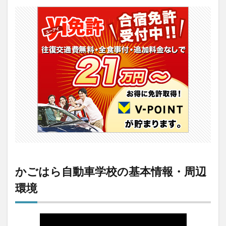
かご
はら
自動
車学
校の
基本
情
報・
周辺
環境
2
【評
判】
かご
はら
自動
車学
校の
かごはら自動車学校の基本情報・周辺
良い
口コ
環境
ミ
3
【評