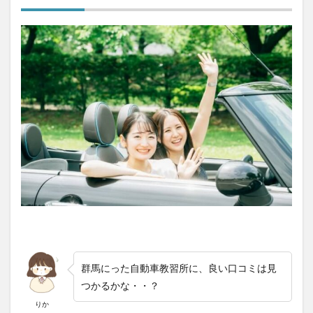
6
群馬
にっ
た自
動車
教習
所の
宿舎
の口
コミ
評判
6.1
太田
グラ
ンド
ホテ
ルの
口コ
ミ
群馬にった自動車教習所に、良い口コミは見
6.2
つかるかな・・？
温泉
りか
ホテ