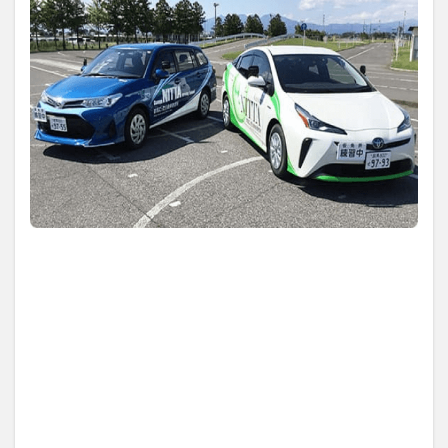
【評
判】
群馬
にっ
た自
動車
教習
所の
悪い
口コ
ミ
4
群馬
にっ
た自
動車
教習
所の
教官
(指
導
員)
の口
コミ