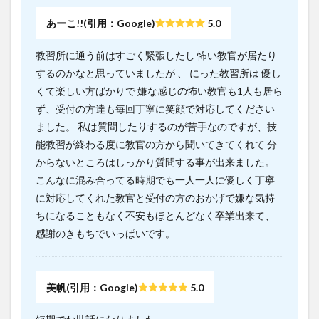
あーこ!!(引用：Google)
5.0
教習所に通う前はすごく緊張したし 怖い教官が居たり
するのかなと思っていましたが 、 にった教習所は 優し
くて楽しい方ばかりで 嫌な感じの怖い教官も1人も居ら
ず、受付の方達も毎回丁寧に笑顔で対応してください
ました。 私は質問したりするのが苦手なのですが、技
能教習が終わる度に教官の方から聞いてきてくれて 分
からないところはしっかり質問する事が出来ました。
こんなに混み合ってる時期でも一人一人に優しく丁寧
に対応してくれた教官と受付の方のおかげで嫌な気持
ちになることもなく不安もほとんどなく卒業出来て、
感謝のきもちでいっぱいです。
美帆(引用：Google)
5.0