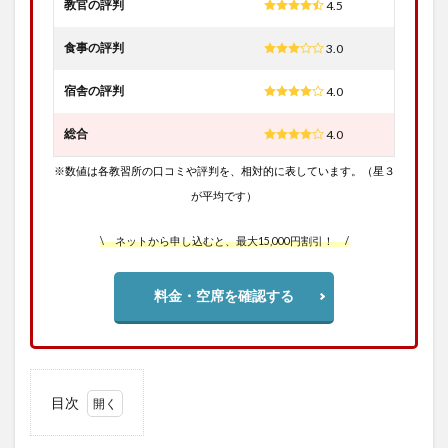
教官の評判
4.5
食事の評判
3.0
宿舎の評判
4.0
総合
4.0
※数値は各教習所の口コミや評判を、相対的に表しています。（星３
が平均です）
\ ネットから申し込むと、最大15,000円割引！ /
料金・空席を確認する
目次
1
群馬