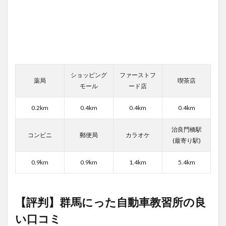
評判
4.1
教官
の良
い口
コミ
ショッピング
ファーストフ
4.2
薬局
喫茶店
モール
ード店
教官
の悪
い口
0.2km
0.4km
0.4km
0.4km
コミ
治良門橋駅
5
コンビニ
郵便局
カラオケ
(最寄り駅)
群馬
にっ
た自
0.9km
0.9km
1.4km
5.4km
動車
教習
所の
食事
【評判】群馬にった自動車教習所の良
の口
コミ
い口コミ
評判