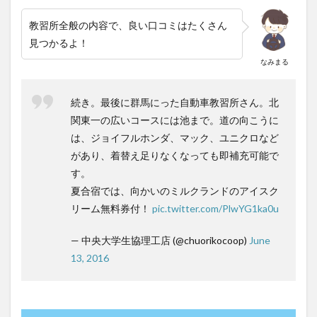
ルふ
せじ
教習所全般の内容で、良い口コミはたくさん
まの
見つかるよ！
口コ
ミ
なみまる
7
まと
続き。最後に群馬にった自動車教習所さん。北
め：
群馬
関東一の広いコースには池まで。道の向こうに
にっ
は、ジョイフルホンダ、マック、ユニクロなど
た自
があり、着替え足りなくなっても即補充可能で
動車
教習
す。
所の
夏合宿では、向かいのミルクランドのアイスク
口コ
ミは
リーム無料券付！
pic.twitter.com/PlwYG1ka0u
良い
— 中央大学生協理工店 (@chuorikocoop)
June
13, 2016