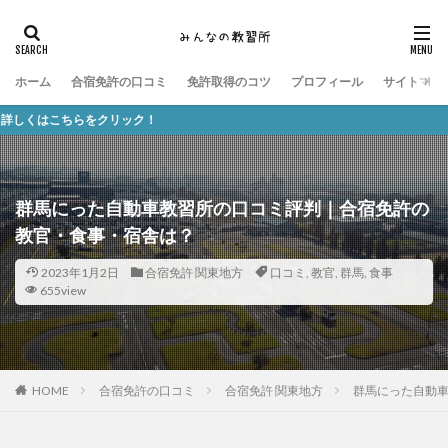
ホーム
合宿免許の口コミ
免許取得のコツ
プロフィール
サイトマッ
ク！
群馬にった自動車教習所の口コミ評判｜合宿免許の
教官・食事・宿舎は？
2023年1月2日
合宿免許 関東地方
口コミ
,
教官
,
群馬
,
食事
655view
HOME
合宿免許の口コミ
合宿免許 関東地方
群馬にった自動