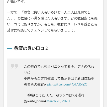
が高いです。
一方で、「教官は良い人もいるけど一人二人は最悪でし
た。」と教習に不満を感じた人もいます。どの教習所にも悪
い口コミはありますが、もしも、教官にストレスを感じたら
受付に相談してチェンジしてもらいましょう。
教官の良い口コミ
この時点でも相当パニクってる今川アナの代わ
りに
車内から全方向確認して指示を出す新田自動車
教習所の教官w
pic.twitter.com/rQI7Jl5lZC
— 神足(こうたり)たー@ラジコは2分遅れ
(@kaito_homo)
March 28, 2020