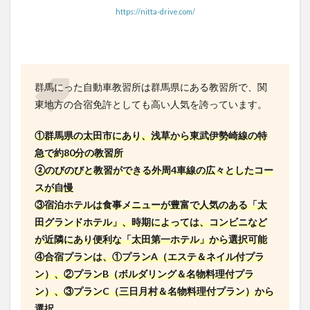
https://nitta-drive.com/
群馬にった自動車教習所は群馬県にある教習所で、関
東地方の合宿免許としても高い人気を誇っています。
①群馬県の太田市にあり、浅草から東武伊勢崎線の特
急で約80分の教習所
②のびのびと教習ができる外周4車線の広々としたコー
スが自慢
③宿泊ホテルは食事メニューが豊富で人気のある「太
田グランドホテル」、時期によっては、コンビニなど
が近隣にあり便利な「太田第一ホテル」から選択可能
④合宿プランは、①プランA（エステ＆ネイル付プラ
ン）、②プランB（ボルダリング＆名物料理付プラ
ン）、③プランC（三日月村＆名物料理付プラン）から
選択