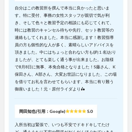
自分はこの教習所を撰んで本当に良かったと思いま
す。特に受付、事務の女性スタッフが親切で気が利
き、そして色々と教習予定の相談にも応じてくれて、
時には教習のキャンセル待ちや先行、セット教習等の
連絡もしてくれました。本当に感謝します！教習指導
員の方も個性的な人が多く、素晴らしいアドバイスを
頂きました。中にはちょっと合わない方も(約１名)おり
ましたが、とても楽しく通う事が出来ました。お陰様
で8月8日に無事、本免合格となりました！S藤さん、K
保田さん、A部さん、大変お世話になりました、この場
を借りてお礼を言わせてもらいます、本当に有り難う
御座いました！元・原付ライダより🛵
岡田知也(引用：Google)
5.0
入所当初は緊張で、いつも不安でドキドキしてたけ
ど、通ううちに不安や緊張がだんだんほぐれていきま