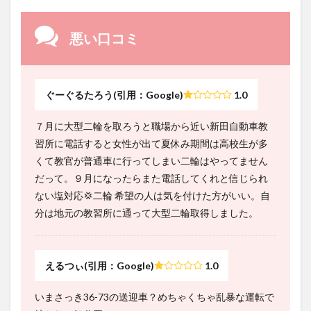
悪い口コミ
ぐーぐるたろう(引用：Google)
1.0
７月に大型二輪を取ろうと職場から近い新田自動車教
習所に電話すると女性が出て夏休み期間は高校生が多
くて教官が普通車に行ってしまい二輪はやってません
だって。９月になったらまた電話してくれと信じられ
ない塩対応💢二輪 希望の人は気を付けた方がいい。自
分は地元の教習所に通って大型二輪取得しました。
えるつぃ(引用：Google)
1.0
いまさっき36-73の送迎車？めちゃくちゃ乱暴な運転で