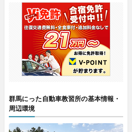
にっ
た自
動車
教習
所の
基本
情
報・
周辺
環境
2
【評
判】
群馬
にっ
た自
動車
群馬にった自動車教習所の基本情報・
教習
所の
周辺環境
良い
口コ
ミ
3