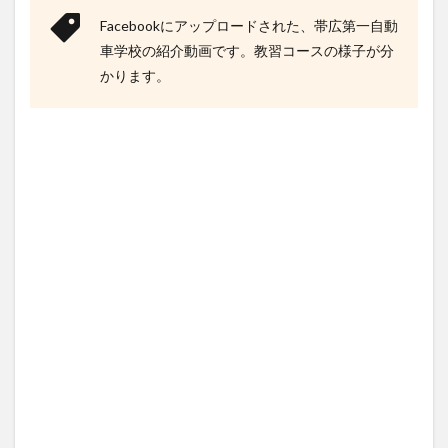
導
員)
Facebookにアップロードされた、帯広第一自動
の口
車学校の紹介動画です。教習コースの様子が分
コミ
評判
かります。
4.1
教官
の良
い口
コミ
4.2
教官
の悪
い口
コミ
5
帯広
第一
自動
車学
校の
食事
の口