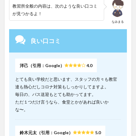
まと
教習所全般の内容は、次のような良い口コミ
め：
が見つかるよ！
帯広
第一
なみまる
自動
車学
校の
良い口コミ
口コ
ミは
良い
洋己（引用：Google）
4.0
とても良い学校だと思います、スタッフの方々も教官
達も熱心だしコロナ対策もしっかりしてますよ。
毎日の、バス送迎もとても助かってます。
ただ１つだけ言うなら、食堂とかがあれば良いか
な〜。
鈴木元太（引用：Google）
5.0