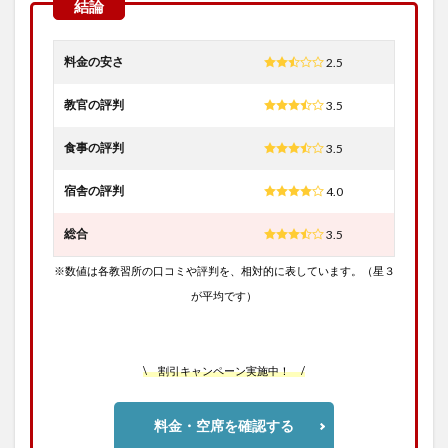
料金の安さ
2.5
教官の評判
3.5
食事の評判
3.5
宿舎の評判
4.0
総合
3.5
※数値は各教習所の口コミや評判を、相対的に表しています。（星３
が平均です）
\ 割引キャンペーン実施中！ /
料金・空席を確認する