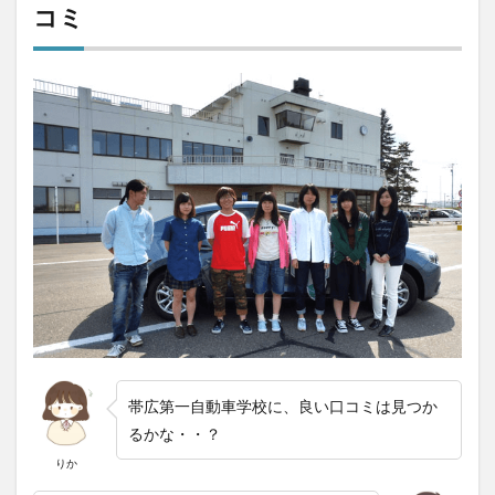
6.2
コミ
十勝
幕別
温泉
グラ
ンヴ
ィリ
オホ
テル
の口
コミ
評判
6.3
リッ
チモ
ンド
ホテ
ル帯
広駅
帯広第一自動車学校に、良い口コミは見つか
前の
口コ
るかな・・？
ミ
りか
7