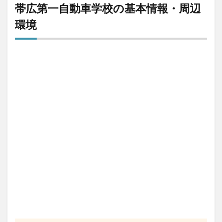
校の
帯広第一自動車学校の基本情報・周辺
良い
口コ
環境
ミ
3
【評
判】
帯広
第一
自動
車学
校の
悪い
口コ
ミ
4
帯広
第一
自動
車学
校の
教官
(指