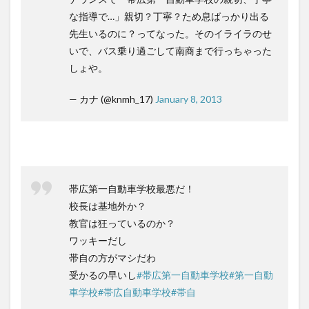
な指導で…」親切？丁寧？ため息ばっかり出る
先生いるのに？ってなった。そのイライラのせ
いで、バス乗り過ごして南商まで行っちゃった
しょや。
— カナ (@knmh_17)
January 8, 2013
帯広第一自動車学校最悪だ！
校長は基地外か？
教官は狂っているのか？
ワッキーだし
帯自の方がマシだわ
受かるの早いし
#帯広第一自動車学校
#第一自動
車学校
#帯広自動車学校
#帯自