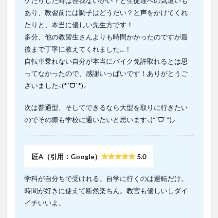
ケたりした時は怪我ないかい？と生徒達への気遣いも
あり、教習前には調子はどうだい？と声をかけてくれ
たりと、本当に優しい先生方です！
多分、他の教習生さんよりも時間かかったのですが最
後まで丁寧に教えてくれました…！
自転車乗れない自分が本当にバイク免許取れるとは思
ってなかったので、感謝いっぱいです！ありがとうご
ざいました⸜(*ˊᗜˋ*)⸝
次は普通型、そしてできるなら大型を取りに行きたい
のでその際も学校に通いたいと思います⸜(*ˊᗜˋ*)⸝
匠A（引用：Google）
5.0
学科が自分ちで受けれる。自学に行くのは運転だけ。
時間が好きに使えて断然楽ちん。教官も優しいしダイ
イチいいよ。