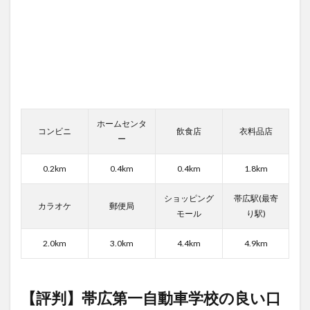
コミ
評判
6
帯広
第一
自動
車学
校の
宿舎
ホームセンタ
コンビニ
飲食店
衣料品店
(宿
ー
泊施
設)
0.2km
0.4km
0.4km
1.8km
の口
コミ
評判
ショッピング
帯広駅(最寄
カラオケ
郵便局
モール
り駅)
6.1
東横
2.0km
3.0km
4.4km
4.9km
INNと
かち
の口
コミ
【評判】帯広第一自動車学校の良い口
評判