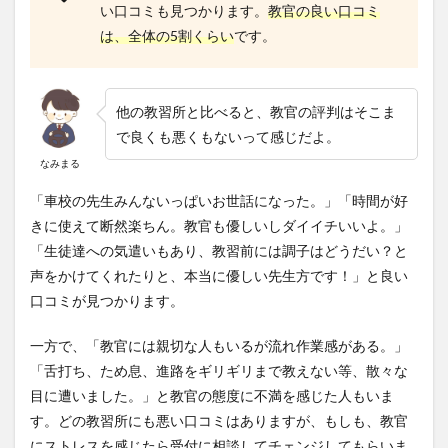
い口コミも見つかります。
教官の良い口コミ
は、全体の5割くらい
です。
他の教習所と比べると、教官の評判はそこま
で良くも悪くもないって感じだよ。
なみまる
「車校の先生みんないっぱいお世話になった。」「時間が好
きに使えて断然楽ちん。教官も優しいしダイイチいいよ。」
「生徒達への気遣いもあり、教習前には調子はどうだい？と
声をかけてくれたりと、本当に優しい先生方です！」と良い
口コミが見つかります。
一方で、「教官には親切な人もいるが流れ作業感がある。」
「舌打ち、ため息、進路をギリギリまで教えない等、散々な
目に遭いました。」と教官の態度に不満を感じた人もいま
す。どの教習所にも悪い口コミはありますが、もしも、教官
にストレスを感じたら受付に相談してチェンジしてもらいま