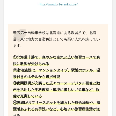
https://www.dai1-menkyo.com/
帯広第一自動車学校は北海道にある教習所で、北海
道・東北地方の合宿免許としても高い人気を誇ってい
ます。
①北海道十勝で、爽やかな空気と広い教習コースで爽
快に教習が受けられる
②宿泊施設は、マンションタイプ、駅近のホテル、温
泉付きのホテルから選択可能
③夜間照明が充実した広々コース・デジタル画像と動
画を活用した学科教室・環境に優しいLPG車など、設
備が充実している
④無線LANフリースポットを導入した待合場所や、清
潔感あふれるお手洗いなど、心地よい教習所生活が送
れる