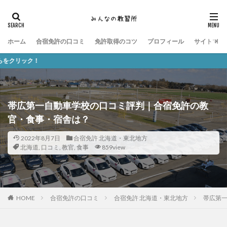
ホーム
合宿免許の口コミ
免許取得のコツ
プロフィール
サイトマッ
みんなの教習
帯広第一自動車学校の口コミ評判｜合宿免許の教
官・食事・宿舎は？
2022年8月7日
合宿免許 北海道・東北地方
北海道
,
口コミ
,
教官
,
食事
859view
HOME
合宿免許の口コミ
合宿免許 北海道・東北地方
帯広第