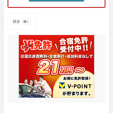
目次
1
帯広
第一
自動
車学
校の
基本
情
報・
周辺
環境
2
【評
判】
帯広
第一
自動
車学