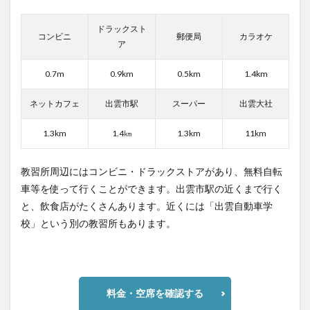
の評
判は
ドラックスト
当た
コンビニ
郵便局
カラオケ
ア
り外
れが
目立
0.7m
0.9km
0.5km
1.4km
つ
ネットカフェ
出雲市駅
スーパー
出雲大社
1.3km
1.4㎞
1.3km
11km
教習所周辺にはコンビニ・ドラックストアがあり、無料自転
車等を使って行くことができます。出雲市駅の近くまで行く
と、飲食店がたくさんあります。近くには「出雲自動車学
校」という別の教習所もあります。
料金・空席を確認する