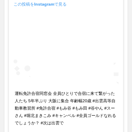
この投稿をInstagramで見る
運転免許合宿同窓会 全員ひとりで合宿に来て繋がった
人たち 5年半ぶり 大阪に集合 年齢幅20歳 #出雲高等自
動車教習所 #免許合宿 #もみ谷 #もみ田 #谷やん #スー
さん #堀北まきこみ #キャンベル #全員ゴールドなれる
でしょうか？ #次は出雲で