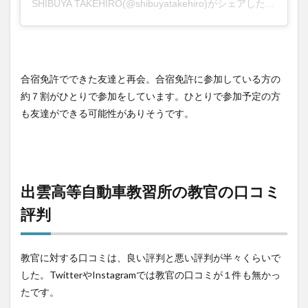
SHIBUYA TAKEHIRO
(@shibuyatakehiro)がシェアした投稿 –
2
合宿免許でできた友達と再会。合宿免許に参加している方の
約７割がひとりで参加をしています。ひとりで参加予定の方
も友達ができる可能性がありそうです。
出雲高等自動車教習所の教官の口コミ
評判
教官に対する口コミは、良い評判と悪い評判が半々くらいで
した。TwitterやInstagramでは教官の口コミが１件も無かっ
たです。