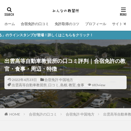
ホーム
合宿免許の口コミ
免許取得のコツ
プロフィール
サイトマッ
ンプが登場！詳しくはこちらをクリック！
出雲高等自動車教習所の口コミ評判｜合宿免許の教
官・食事・周辺・特徴
2022年4月23日
合宿免許 中国地方
出雲高等自動車教習所
,
口コミ
,
島根
,
教官
,
食事
683view
HOME
合宿免許の口コミ
合宿免許 中国地方
出雲高等自動車