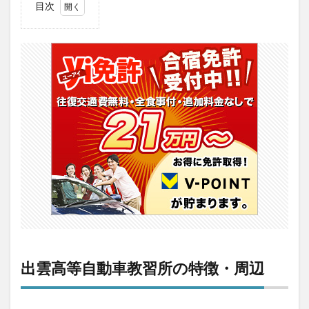
目次
1
出雲
高等
自動
車教
習所
の特
徴・
周辺
2
【評
判】
出雲
高等
自動
車教
習所
の口
コミ
出雲高等自動車教習所の特徴・周辺
3
出雲
高等